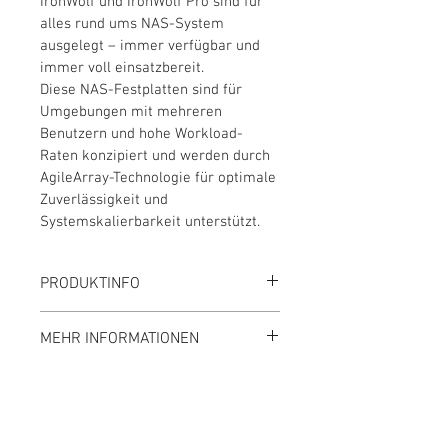
IronWolf und IronWolf Pro sind für 
alles rund ums NAS-System 
ausgelegt – immer verfügbar und 
immer voll einsatzbereit.
Diese NAS-Festplatten sind für 
Umgebungen mit mehreren 
Benutzern und hohe Workload-
Raten konzipiert und werden durch 
AgileArray-Technologie für optimale 
Zuverlässigkeit und 
Systemskalierbarkeit unterstützt.
PRODUKTINFO
Kapazität:
 10 TB
MEHR INFORMATIONEN
Formfaktor:
 3,5 Zoll
Schnittstelle: 
SATA 6.0 Gbit/s
Hersteller-ID:
 ST10000VN0004
Unterstützte 
EAN:
 7636490076565
Laufwerksschächte:
 1-8 
Schächte
Zur Hersteller Website
Rotationsgeschwindigkeit: